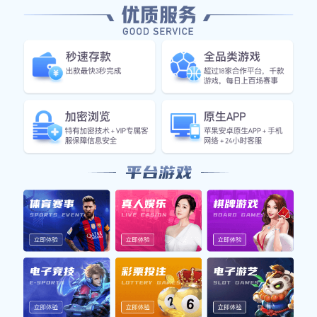
核心功能服务
为您提供全方位的赛事观赛与数据分析体验
⚡
闪电比分
毫秒级响应，实时推送进球、红黄牌及比赛重大转
折点。比分弹窗提醒，让您不错过任何瞬间。