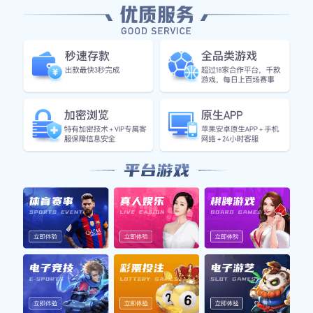
核心功能服务
为您提供全方位的赛事观赛与数据分析体验
⚡
闪电比分
毫秒级响应，实时推送进球、红黄牌及比赛重大转
折点。比分弹窗提醒，让您不错过任何瞬间。