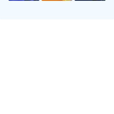
📺
高清直播
多信号源聚合，支持1080p高清画质，流畅无延
迟，为您带来身临其境的观赛感受。
📊