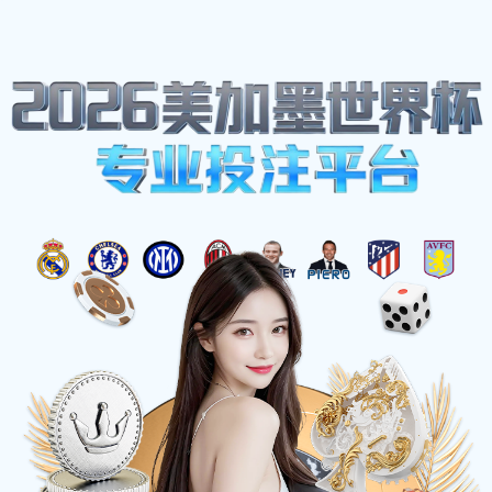
雷速比分网
雷速比分网
快人一步
的